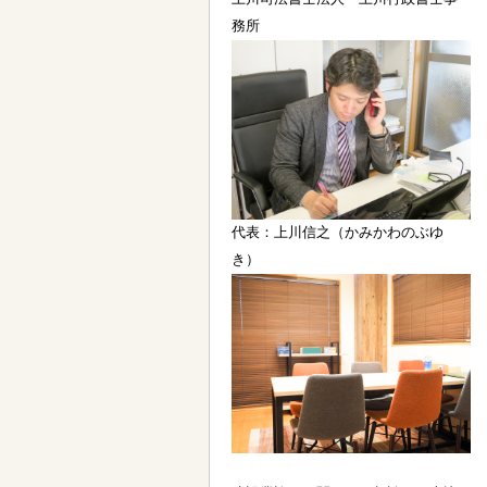
務所
代表：上川信之（かみかわのぶゆ
き）