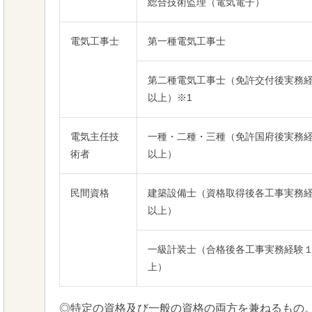
総合技術監理（電気電子）
電気工事士
第一種電気工事士
第二種電気工事士（免許交付後実務
以上）※1
電気主任技
一種・二種・三種（免許国府後実務
術者
以上）
民間資格
建築設備士（資格取得後各工事実務
以上）
一級計装士（合格後各工事実務経験
上）
◎特定の資格及び一般の資格の両方を兼ねるもの