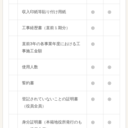
収入印紙等貼り付け用紙
◎
◎
工事経歴書（直前１期分）
◎
直前3年の各事業年度における工
◎
事施工金額
使用人数
◎
◎
誓約書
◎
◎
登記されていないことの証明書
◎
◎
（役員全員）
身分証明書（本籍地役所発行のも
◎
◎