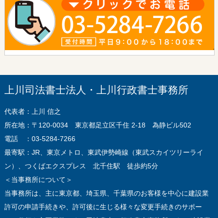
上川司法書士法人・上川行政書士事務所
代表者：上川 信之
所在地：〒120-0034 東京都足立区千住 2-18 為静ビル502
電話 ：03-5284-7266
最寄駅：JR、東京メトロ、東武伊勢崎線（東武スカイツリーライ
ン）、つくばエクスプレス 北千住駅 徒歩約5分
＜当事務所について＞
当事務所は、主に東京都、埼玉県、千葉県のお客様を中心に建設業
許可の申請手続きや、許可後に生じる様々な変更手続きのサポー