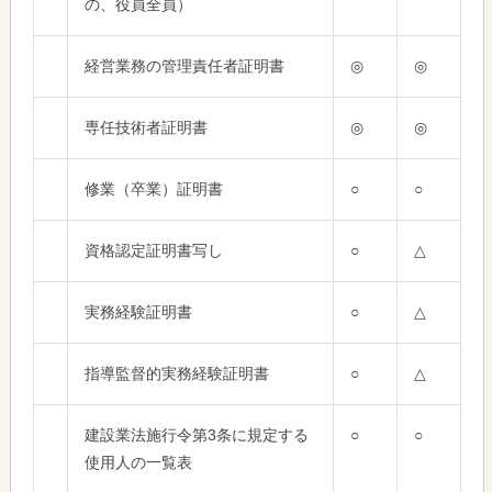
の、役員全員）
経営業務の管理責任者証明書
◎
◎
専任技術者証明書
◎
◎
修業（卒業）証明書
○
○
資格認定証明書写し
○
△
実務経験証明書
○
△
指導監督的実務経験証明書
○
△
建設業法施行令第3条に規定する
○
○
使用人の一覧表