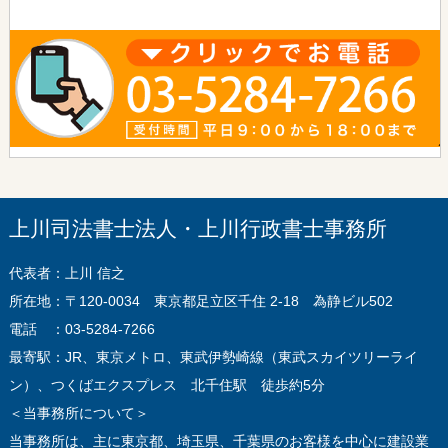
上川司法書士法人・上川行政書士事務所
代表者：上川 信之
所在地：〒120-0034 東京都足立区千住 2-18 為静ビル502
電話 ：03-5284-7266
最寄駅：JR、東京メトロ、東武伊勢崎線（東武スカイツリーライ
ン）、つくばエクスプレス 北千住駅 徒歩約5分
＜当事務所について＞
当事務所は、主に東京都、埼玉県、千葉県のお客様を中心に建設業