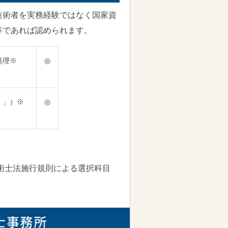
技術者を実務経験ではなく国家資
等であれば認められます。
処理※
◎
）」）※
◎
。
技術士法施行規則による選択科目