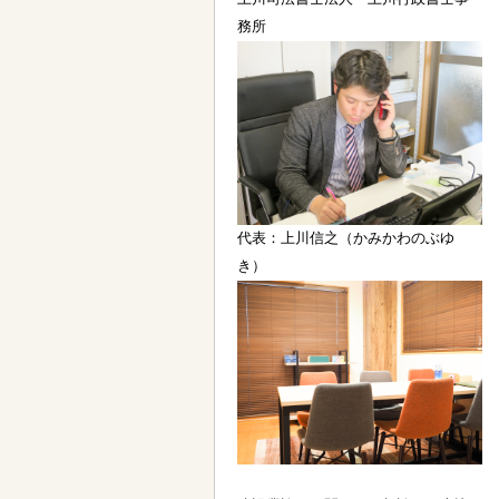
務所
代表：上川信之（かみかわのぶゆ
き）